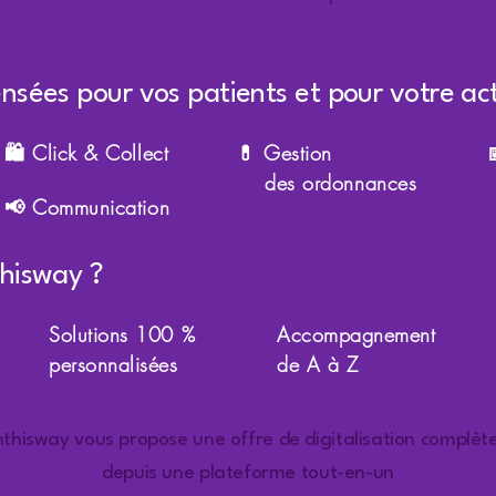
nsées pour vos patients et pour votre act
🛍️ Click & Collect
💊 Gestion

des ordonnances
📢 Communication
thisway ?
Solutions 100 %
Accompagnement
personnalisées
de A à Z
hthisway vous propose une offre de digitalisation complète
depuis une plateforme tout-en-un