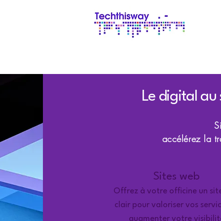
Le digital au
​
accélérez la t
Sites web
Offrez à votre officine un si
clair pour valoriser vos servi
augmenter votre visibilit