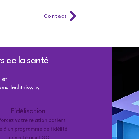
roupements
Contact
s de la santé
 et
ions Techthisway
Fidélisation
orcez votre relation patient
e à un programme de fidélité
connecté aux LGO