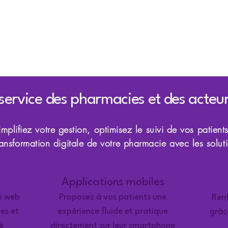
Nos solutions
Offres pharmacies
Offres g
À propos
 service des pharmacies et des acteur
Simplifiez votre gestion, optimisez le suivi de vos patients
ransformation digitale de votre pharmacie avec les solut
Applications mobiles
te web
Proposez à vos patients une
Renf
ces et
expérience fluide et pratique
grâc
é
directement sur leur smartphone