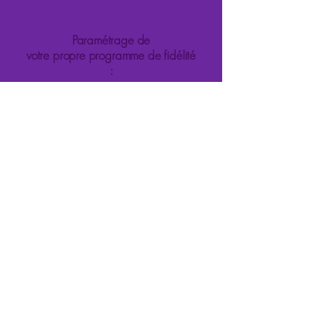
Paramétrage de
votre propre programme de fidélité
:
à partir de 2 990 €
Création de
votre propre application mobile
:
à partir de 4 000 €
Vous en voulez plus, tout est possible :
intégration de vos partenaires
(télémédecine...), score santé...
Nous sommes à votre écoute pour vous
proposer les meilleures solutions ;
créons une solution digitale adaptée à
votre groupement.