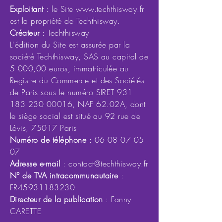
Exploitant
: le Site
www.techthisway.fr
est la propriété de Techthisway.
Créateur
: Techthisway
L'édition du Site est assurée par la
société Techthisway, SAS au capital de
5 000,00 euros, immatriculée au
Registre du Commerce et des Sociétés
de Paris sous le numéro SIRET 931
183 230 00016, NAF 62.02A, dont
le siège social est situé au 92 rue de
Lévis, 75017 Paris
Numéro de téléphone
:
06 08 07 05
07
Adresse e-mail
:
contact@techthisway.fr
N° de TVA intracommunautaire
:
FR45931183230
Directeur de la publication
: Fanny
CARETTE