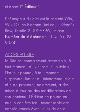
ci-après l'"
Éditeur
".
L'hébergeur du Site est la société Wix,
Wix Online Platform Limited, 1 Grant's
Row, Dublin 2 D02HX96, Ireland
Numéro de téléphone
:
+1 415-639-
9034
ACCÈS AU SITE
Le Site est normalement accessible, à
tout moment, à l'Utilisateur. Toutefois,
l’Éditeur pourra, à tout moment,
suspendre, limiter ou interrompre le Site
afin de procéder, notamment, à des
mises à jour ou des modifications de
son contenu. L’Éditeur ne pourra en
aucun cas être tenu responsable des
conséquences éventuelles de cette