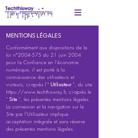
MENTIONS LÉGALES
​Conformément aux dispositions de la
loi n°
2004-575
du 21 juin 2004
pour la Confiance en l'économie
numérique, il est porté à la
connaissance des utilisateurs et
visiteurs, ci-après l'"
Utilisateur
", du site
https://www.techthisway.fr
, ci-après le
"
Site
", les présentes mentions légales.
La connexion et la navigation sur le
Site par l'Utilisateur implique
acceptation intégrale et sans réserve
des présentes mentions légales.