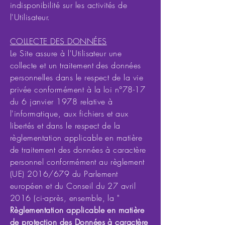
indisponibilité sur les activités de
l'Utilisateur.
COLLECTE DES DONNÉES
Le Site assure à l'Utilisateur une
collecte et un traitement des données
personnelles dans le respect de la vie
privée conformément à la loi n°78-17
du 6 janvier 1978 relative à
l'informatique, aux fichiers et aux
libertés et dans le respect de la
règlementation applicable en matière
de traitement des données à caractère
personnel conformément au règlement
(UE) 2016/679 du Parlement
européen et du Conseil du 27 avril
2016 (ci-après, ensemble, la "
Règlementation applicable en matière
de protection des Données à caractère