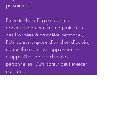
personnel
").
En vertu de la Règlementation
applicable en matière de protection
des Données à caractère personnel,
l'Utilisateur dispose d'un droit d'accès,
de rectification, de suppression et
d'opposition de ses données
personnelles. L'Utilisateur peut exercer
ce droit :
- par e-mail à l'adresse :
contact@techthisway.fr
;
- par voie postale : 92 rue de Lévis,
75017 Paris ;
- depuis le formulaire de contact.
Pour plus d'informations en matière de
protection des données à caractère