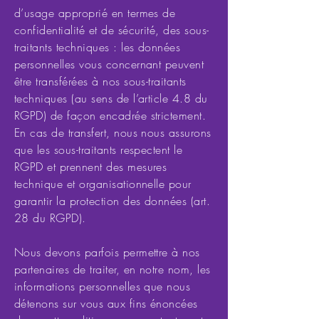
d’usage approprié en termes de
confidentialité et de sécurité, des sous-
traitants techniques : les données
personnelles vous concernant peuvent
être transférées à nos sous-traitants
techniques (au sens de l’article 4.8 du
RGPD) de façon encadrée strictement.
En cas de transfert, nous nous assurons
que les sous-traitants respectent le
RGPD et prennent des mesures
technique et organisationnelle pour
garantir la protection des données (art.
28 du RGPD).
Nous devons parfois permettre à nos
partenaires de traiter, en notre nom, les
informations personnelles que nous
détenons sur vous aux fins énoncées