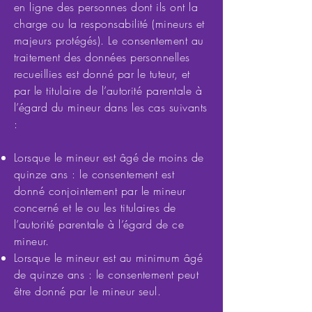
en ligne des personnes dont ils ont la
charge ou la responsabilité (mineurs et
majeurs protégés). Le consentement au
traitement des données personnelles
recueillies est donné par le tuteur, et
par le titulaire de l’autorité parentale à
l’égard du mineur dans les cas suivants
:
Lorsque le mineur est âgé de moins de
quinze ans : le consentement est
donné conjointement par le mineur
concerné et le ou les titulaires de
l’autorité parentale à l’égard de ce
mineur.
Lorsque le mineur est au minimum âgé
de quinze ans : le consentement peut
être donné par le mineur seul.