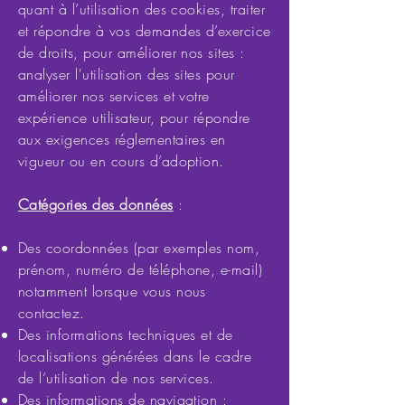
quant à l’utilisation des cookies, traiter
et répondre à vos demandes d’exercice
de droits, pour améliorer nos sites :
analyser l'utilisation des sites pour
améliorer nos services et votre
expérience utilisateur, pour répondre
aux exigences réglementaires en
vigueur ou en cours d’adoption.
Catégories des données
:
Des coordonnées (par exemples nom,
prénom, numéro de téléphone, e-mail)
notamment lorsque vous nous
contactez.
Des informations techniques et de
localisations générées dans le cadre
de l’utilisation de nos services.
Des informations de navigation :