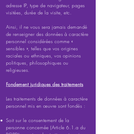
adresse IP, type de navigateur, pages
visitées, durée de la visite, etc.
Ainsi, il ne vous sera jamais demandé
de renseigner des données à caractère
personnel considérées comme «
sensibles », telles que vos origines
raciales ou ethniques, vos opinions
politiques, philosophiques ou
religieuses.
Fondement juridiques des traitements
Les traitements de données à caractère
personnel mis en œuvre sont fondés :
Soit sur le consentement de la
personne concernée (Article 6.1.a du