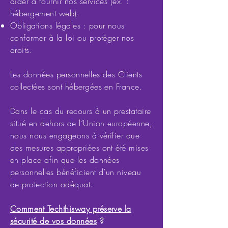
aider à fournir nos services (ex. :
hébergement web).
Obligations légales : pour nous
conformer à la loi ou protéger nos
droits.
Les données personnelles des Clients
collectées sont hébergées en France.
Dans le cas du recours à un prestataire
situé en dehors de l’Union européenne,
nous nous engageons à vérifier que
des mesures appropriées ont été mises
en place afin que les données
personnelles bénéficient d’un niveau
de protection adéquat.
Comment Techthisway préserve la
sécurité de vos données
?