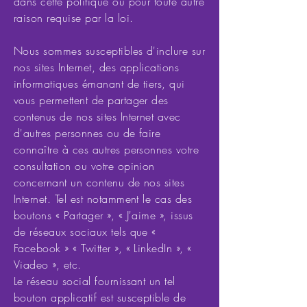
dans cette politique ou pour toute autre
raison requise par la loi.
Nous sommes susceptibles d'inclure sur
nos sites Internet, des applications
informatiques émanant de tiers, qui
vous permettent de partager des
contenus de nos sites Internet avec
d'autres personnes ou de faire
connaître à ces autres personnes votre
consultation ou votre opinion
concernant un contenu de nos sites
Internet. Tel est notamment le cas des
boutons « Partager », « J'aime », issus
de réseaux sociaux tels que «
Facebook » « Twitter », « LinkedIn », «
Viadeo », etc.
Le réseau social fournissant un tel
bouton applicatif est susceptible de