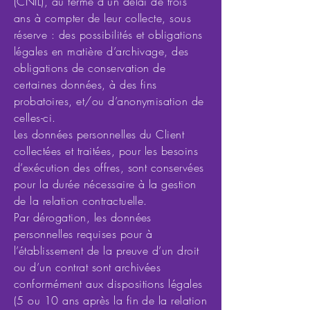
(CNIL), au terme d’un délai de trois
ans à compter de leur collecte, sous
réserve : des possibilités et obligations
légales en matière d’archivage, des
obligations de conservation de
certaines données, à des fins
probatoires, et/ou d’anonymisation de
celles-ci.
Les données personnelles du Client
collectées et traitées, pour les besoins
d’exécution des offres, sont conservées
pour la durée nécessaire à la gestion
de la relation contractuelle.
Par dérogation, les données
personnelles requises pour à
l’établissement de la preuve d’un droit
ou d’un contrat sont archivées
conformément aux dispositions légales
(5 ou 10 ans après la fin de la relation