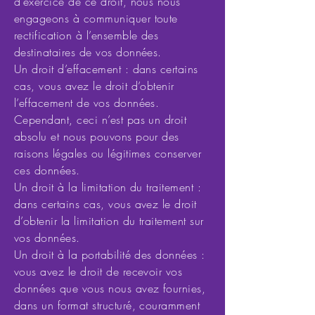
d’exercice de ce droit, nous nous
engageons à communiquer toute
rectification à l’ensemble des
destinataires de vos données.
Un droit d’effacement : dans certains
cas, vous avez le droit d’obtenir
l’effacement de vos données.
Cependant, ceci n’est pas un droit
absolu et nous pouvons pour des
raisons légales ou légitimes conserver
ces données.
Un droit à la limitation du traitement :
dans certains cas, vous avez le droit
d’obtenir la limitation du traitement sur
vos données.
Un droit à la portabilité des données :
vous avez le droit de recevoir vos
données que vous nous avez fournies,
dans un format structuré, couramment