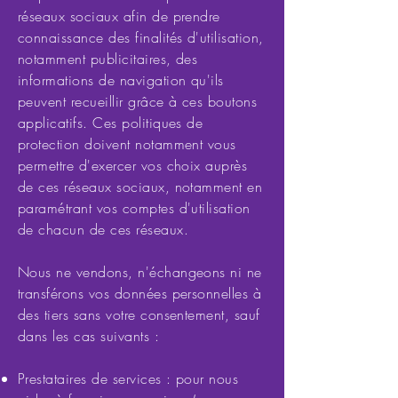
réseaux sociaux afin de prendre
connaissance des finalités d'utilisation,
notamment publicitaires, des
informations de navigation qu'ils
peuvent recueillir grâce à ces boutons
applicatifs. Ces politiques de
protection doivent notamment vous
permettre d'exercer vos choix auprès
de ces réseaux sociaux, notamment en
paramétrant vos comptes d'utilisation
de chacun de ces réseaux.
Nous ne vendons, n'échangeons ni ne
transférons vos données personnelles à
des tiers sans votre consentement, sauf
dans les cas suivants :
Prestataires de services : pour nous