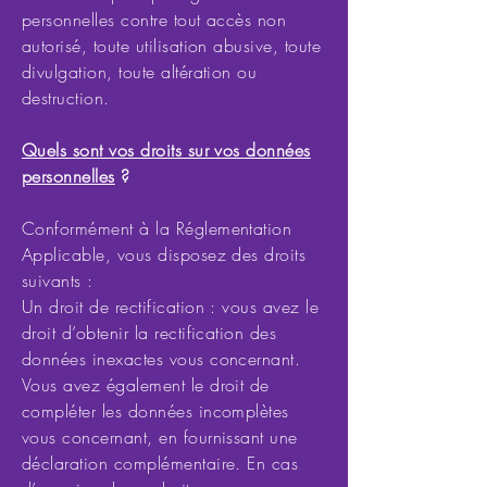
personnelles contre tout accès non
autorisé, toute utilisation abusive, toute
divulgation, toute altération ou
destruction.
Quels sont vos droits sur vos données
personnelles
?
Conformément à la Réglementation
Applicable, vous disposez des droits
suivants :
Un droit de rectification : vous avez le
droit d’obtenir la rectification des
données inexactes vous concernant.
Vous avez également le droit de
compléter les données incomplètes
vous concernant, en fournissant une
déclaration complémentaire. En cas