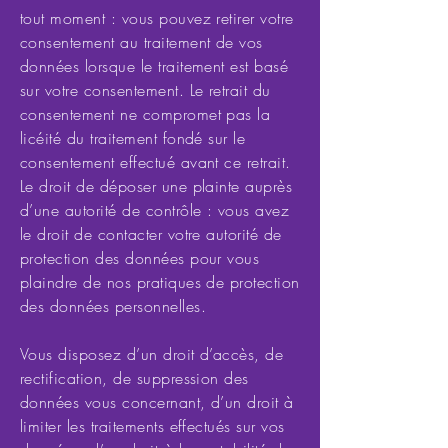
tout moment : vous pouvez retirer votre
consentement au traitement de vos
données lorsque le traitement est basé
sur votre consentement. Le retrait du
consentement ne compromet pas la
licéité du traitement fondé sur le
consentement effectué avant ce retrait.
Le droit de déposer une plainte auprès
d’une autorité de contrôle : vous avez
le droit de contacter votre autorité de
protection des données pour vous
plaindre de nos pratiques de protection
des données personnelles.
Vous disposez d’un droit d’accès, de
rectification, de suppression des
données vous concernant, d’un droit à
limiter les traitements effectués sur vos