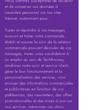
Nous sommes susceptibles de recueillir
et de conserver vos données à
caractère personnel via nos sites
Internet, notamment pour :
Traiter et répondre à vos messages,
recevoir et traiter votre commande,
établir et assurer le suivi de la relation
commerciale pouvant découler de vos
messages, traiter votre candidature à
un emploi au sein de Techthisway,
améliorer notre suivi et service client,
gérer le bon fonctionnement et la
personnalisation des services, vous
envoyer des informations commerciales
et publicitaires en fonction de vos
préférences, des newsletters, des offres
promotionnelles et des mises à jour sur
nos services, mémoriser vos choix