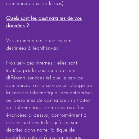
commerciale selon le cas).
Quels sont les destinataires de vos
données
?
Vos données personnelles sont
destinées à Techthisway.
Nos services internes : elles sont
traitées par le personnel de nos
différents services tel que le service
commercial ou le service en charge de
la sécurité informatique, des entreprises
ou personnes de confiance : ils traitent
vos informations pour nous aux fins
énoncées ci-dessus, conformément à
nos instructions telles qu’elles sont
décrites dans notre Politique de
confidentialité et à tous autres cas