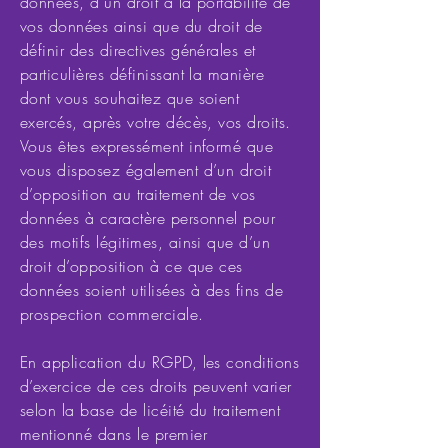
données, d’un droit à la portabilité de
vos données ainsi que du droit de
définir des directives générales et
particulières définissant la manière
dont vous souhaitez que soient
exercés, après votre décès, vos droits.
Vous êtes expressément informé que
vous disposez également d’un droit
d’opposition au traitement de vos
données à caractère personnel pour
des motifs légitimes, ainsi que d’un
droit d’opposition à ce que ces
données soient utilisées à des fins de
prospection commerciale.
En application du RGPD, les conditions
d’exercice de ces droits peuvent varier
selon la base de licéité du traitement
mentionné dans le premier