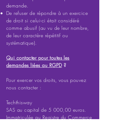
demande.
De refuser de répondre à un exercice
de droit si celui-ci était considéré
comme abusif (au vu de leur nombre,
de leur caractère répétitif ou
systématique).
Qui contacter pour toutes les
demandes liées au RGPD
?
Pour exercer vos droits, vous pouvez
nous contacter :
Techthisway
SAS au capital de 5 000,00 euros.
Immatriculée au Registre du Commerce
et des Sociétés de Paris sous le numéro
SIRET 931 183 230 00016.