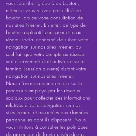
vous identifier grâce à ce bouton,
même si vous n'avez pas utilisé ce
bouton lors de votre consultation de
nos sites Internet. En effet, ce type de
bouton applicatif peut permettre au
réseau social concerné de suivre votre
navigation sur nos sites Internet, du
seul fait que votre compte au réseau
social concerné était activé sur votre
terminal (session ouverte) durant votre
navigation sur nos sites Internet.
Nous n'avons aucun contrôle sur le
processus employé par les réseaux
sociaux pour collecter des informations
relatives à votre navigation sur nos
sites Internet et associées aux données
personnelles dont ils disposent. Nous
vous invitons à consulter les politiques
de protection de la vie privée de ces