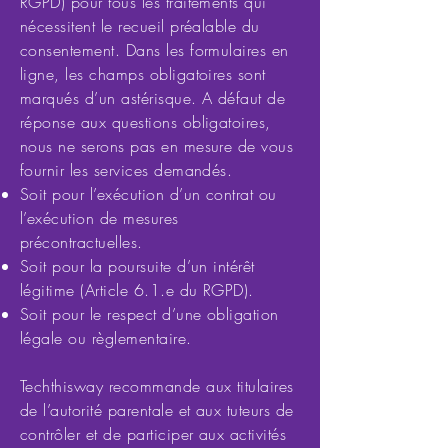
RGPD) pour tous les traitements qui
nécessitent le recueil préalable du
consentement. Dans les formulaires en
ligne, les champs obligatoires sont
marqués d’un astérisque. A défaut de
réponse aux questions obligatoires,
nous ne serons pas en mesure de vous
fournir les services demandés.
Soit pour l’exécution d’un contrat ou
l’exécution de mesures
précontractuelles.
Soit pour la poursuite d’un intérêt
légitime (Article 6.1.e du RGPD).
Soit pour le respect d’une obligation
légale ou règlementaire.
Techthisway recommande aux titulaires
de l’autorité parentale et aux tuteurs de
contrôler et de participer aux activités