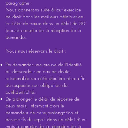
paragraphe.
Nous donnerons suite à tout exercice
de droit dans les meilleurs délais et en
tout état de cause dans un délai de 30
jours à compter de la réception de la
demande.
Nous nous réservons le droit :
De demander une preuve de l’identité
du demandeur en cas de doute
raisonnable sur cette dernière et ce afin
de respecter son obligation de
confidentialité.
De prolonger le délai de réponse de
deux mois, informant alors le
demandeur de cette prolongation et
des motifs du report dans un délai d’un
mois à compter de la réception de la