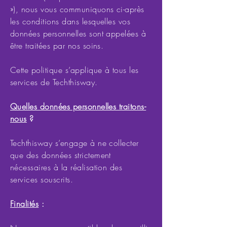
»), nous vous communiquons ci-après
les conditions dans lesquelles vos
données personnelles sont appelées à
être traitées par nos soins.
Cette politique s’applique à tous les
services de Techthisway.
Quelles données personnelles traitons-
nous
?
Techthisway s’engage à ne collecter
que des données strictement
nécessaires à la réalisation des
services souscrits.
Finalités
: