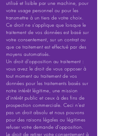
utilisé et lisible par une machine, pour
votre usage personnel ou pour les
transmettre à un tiers de votre choix.
Ce droit ne s’applique que lorsque le
traitement de vos données est basé sur
votre consentement, sur un contrat ou
que ce traitement est effectué par des
moyens automatisés.
Un droit d’opposition au traitement :
vous avez le droit de vous opposer à
tout moment au traitement de vos
données pour les traitements basés sur
notre intérêt légitime, une mission
d’intérêt public et ceux à des fins de
prospection commerciale. Ceci n’est
pas un droit absolu et nous pouvons
pour des raisons légales ou légitimes
refuser votre demande d’opposition.
Le droit de retirer votre consentement à